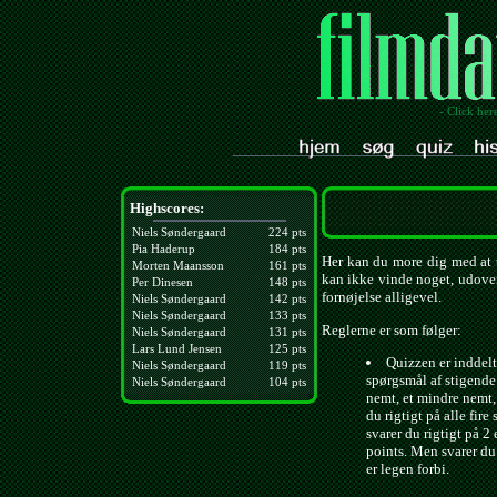
- Click her
Highscores:
Niels Søndergaard
224 pts
Pia Haderup
184 pts
Her kan du more dig med at t
Morten Maansson
161 pts
kan ikke vinde noget, udover
Per Dinesen
148 pts
fornøjelse alligevel.
Niels Søndergaard
142 pts
Niels Søndergaard
133 pts
Reglerne er som følger:
Niels Søndergaard
131 pts
Lars Lund Jensen
125 pts
Quizzen er inddelt 
Niels Søndergaard
119 pts
spørgsmål af stigende
Niels Søndergaard
104 pts
nemt, et mindre nemt,
du rigtigt på alle fire
svarer du rigtigt på 2 
points. Men svarer du 
er legen forbi.