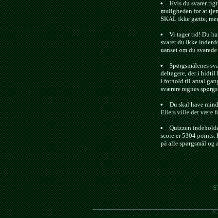
Hvis du svarer rigt
muligheden for at tje
SKAL ikke gætte, men 
Vi tager tid! Du ha
svarer du ikke indenfo
uanset om du svarede r
Spørgsmålenes svæ
deltagere, der i hidtil 
i forhold til antal gan
sværere regnes spørgs
Du skal have minds
Ellers ville det være f
Quizzen indeholde
score er 5304 points. 
på alle spørgsmål og 
S
© 