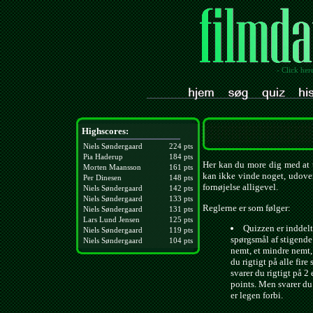
- Click her
Highscores:
Niels Søndergaard
224 pts
Pia Haderup
184 pts
Her kan du more dig med at t
Morten Maansson
161 pts
kan ikke vinde noget, udover
Per Dinesen
148 pts
fornøjelse alligevel.
Niels Søndergaard
142 pts
Niels Søndergaard
133 pts
Reglerne er som følger:
Niels Søndergaard
131 pts
Lars Lund Jensen
125 pts
Quizzen er inddelt 
Niels Søndergaard
119 pts
spørgsmål af stigende
Niels Søndergaard
104 pts
nemt, et mindre nemt,
du rigtigt på alle fire
svarer du rigtigt på 2 
points. Men svarer du 
er legen forbi.