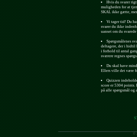
Hvis du svarer rigt
muligheden for at tje
SKAL ikke gætte, men 
Vi tager tid! Du ha
svarer du ikke indenfo
uanset om du svarede r
Spørgsmålenes svæ
deltagere, der i hidtil 
i forhold til antal gan
sværere regnes spørgs
Du skal have minds
Ellers ville det være f
Quizzen indeholde
score er 5304 points. 
på alle spørgsmål og 
S
© 