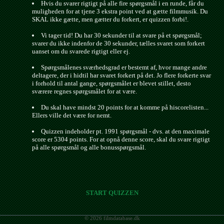
Hvis du svarer rigtigt på alle fire spørgsmål i en runde, får du
muligheden for at tjene 3 ekstra point ved at gætte filmmusik. Du
SKAL ikke gætte, men gætter du forkert, er quizzen forbi!.
Vi tager tid! Du har 30 sekunder til at svare på et spørgsmål;
svarer du ikke indenfor de 30 sekunder, tælles svaret som forkert
uanset om du svarede rigtigt eller ej.
Spørgsmålenes sværhedsgrad er bestemt af, hvor mange andre
deltagere, der i hidtil har svaret forkert på det. Jo flere forkerte svar
i forhold til antal gange, spørgsmålet er blevet stillet, desto
sværere regnes spørgsmålet for at være.
Du skal have mindst 20 points for at komme på hiscorelisten...
Ellers ville det være for nemt.
Quizzen indeholder pt. 1991 spørgsmål - dvs. at den maximale
score er 5304 points. For at opnå denne score, skal du svare rigtigt
på alle spørgsmål og alle bonusspørgsmål.
START QUIZZEN
© 2026 filmdatabase.dk