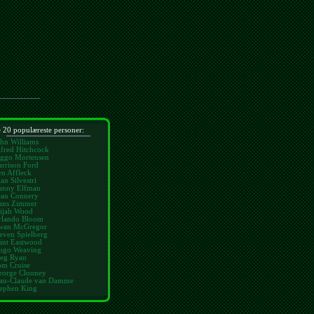
 20 populæreste personer:
hn Williams
fred Hitchcock
iggo Mortensen
rrison Ford
n Affleck
an Silvestri
anny Elfman
ean Connery
ans Zimmer
lijah Wood
rlando Bloom
wan McGregor
even Spielberg
int Eastwood
ugo Weaving
eg Ryan
om Cruise
eorge Clooney
ean-Claude van Damme
tephen King