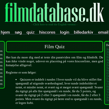
- Click here to read the English version -
Film Quiz
De
Jo
pts
Al
pts
V
Her kan du more dig med at teste din paratviden om film og filmfolk. Du
Ha
pts
Be
kan ikke vinde noget, udover en placering på vores hiscoreliste, men god
pts
Al
fornøjelse alligevel.
D
pts
S
pts
H
Reglerne er som følger:
pts
E
O
pts
E
Quizzen er inddelt i runder. I hver runde vil du blive stillet fire
pts
St
spørgsmål af stigende sværhedsgrad; hver runde indeholder et
pts
Cl
nemt, et mindre nemt, et svært og et meget svært spørgsmål. Svarer
H
M
du rigtigt på alle fire spørgsmål i en runde, får du 5 points, og
T
svarer du rigtigt på 2 eller 3 spørgsmål i en runde, får du 2 eller 3
G
J
points. Men svarer du rigtigt på færre end to spørgsmål i en runde,
S
er legen forbi.