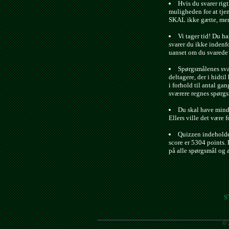
Hvis du svarer rigt
muligheden for at tje
SKAL ikke gætte, men 
Vi tager tid! Du ha
svarer du ikke indenfo
uanset om du svarede r
Spørgsmålenes svæ
deltagere, der i hidtil 
i forhold til antal gan
sværere regnes spørgs
Du skal have minds
Ellers ville det være f
Quizzen indeholde
score er 5304 points. 
på alle spørgsmål og 
S
© 