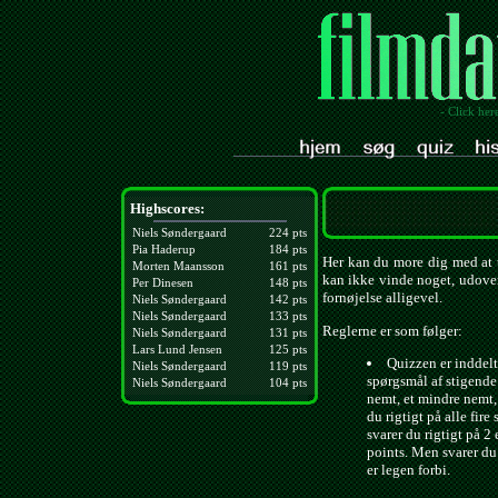
- Click her
Highscores:
Niels Søndergaard
224 pts
Pia Haderup
184 pts
Her kan du more dig med at t
Morten Maansson
161 pts
kan ikke vinde noget, udover
Per Dinesen
148 pts
fornøjelse alligevel.
Niels Søndergaard
142 pts
Niels Søndergaard
133 pts
Reglerne er som følger:
Niels Søndergaard
131 pts
Lars Lund Jensen
125 pts
Quizzen er inddelt 
Niels Søndergaard
119 pts
spørgsmål af stigende
Niels Søndergaard
104 pts
nemt, et mindre nemt,
du rigtigt på alle fire
svarer du rigtigt på 2 
points. Men svarer du 
er legen forbi.