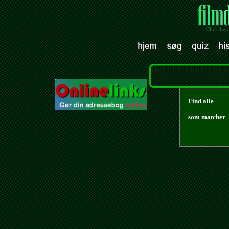
- Click her
Find alle
som matcher