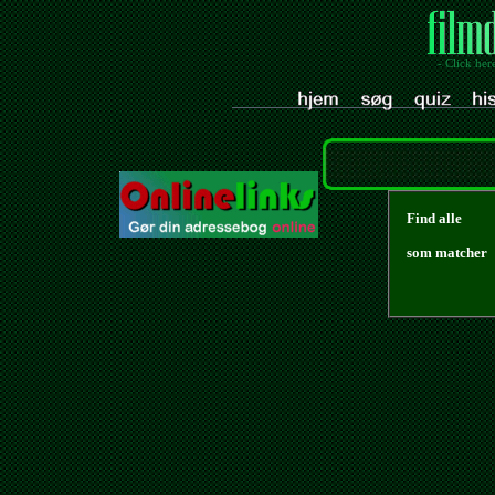
- Click her
Find alle
som matcher