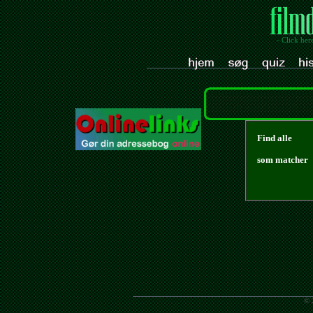
- Click her
Find alle
som matcher
© 