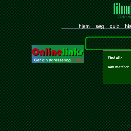
- Click her
Find alle
som matcher
© 