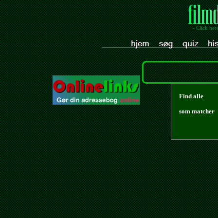
- Click her
Find alle
som matcher