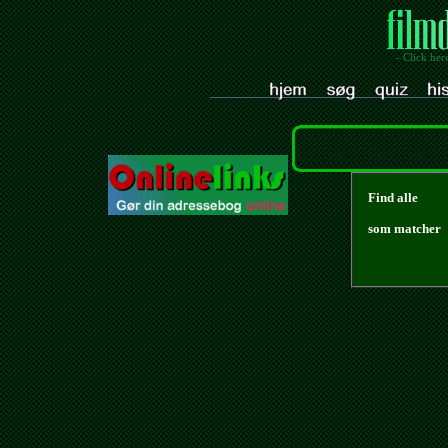
- Click her
Find alle
som matcher