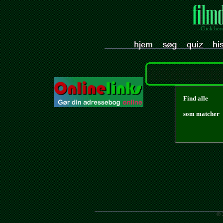
- Click her
Find alle
som matcher
© 