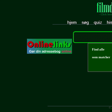
- Click her
Find alle
som matcher
© 