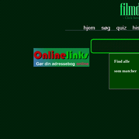
- Click her
Find alle
som matcher