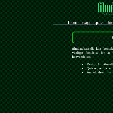
- Click her
filmdatabase.dk kan kontak
venligst forståelse for, a
henvendelser.
Design, funktional
Quiz og multi-med
Anmeldelser :
Pern