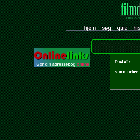
- Click her
Find alle
som matcher
© 