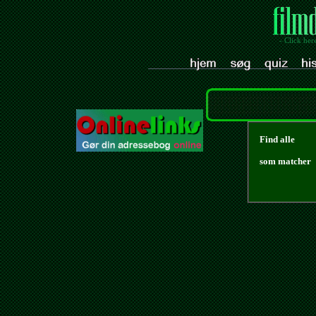
- Click her
Find alle
som matcher