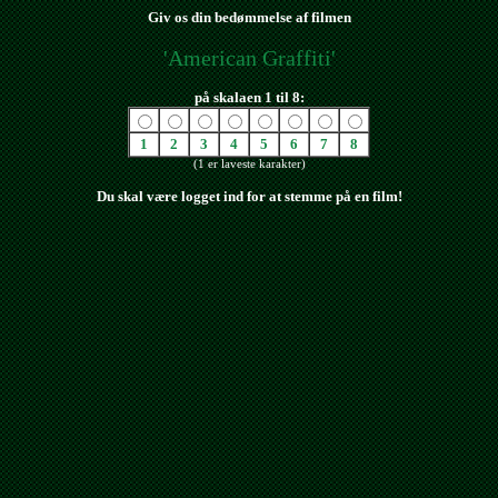
Giv os din bedømmelse af filmen
'American Graffiti'
på skalaen 1 til 8:
1
2
3
4
5
6
7
8
(1 er laveste karakter)
Du skal være logget ind for at stemme på en film!